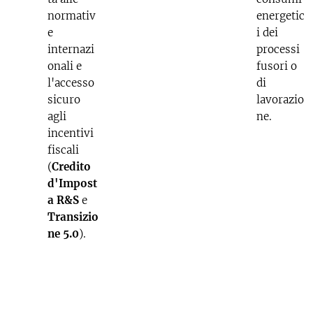
normativ
energetic
e
i dei
internazi
processi
onali e
fusori o
l'accesso
di
sicuro
lavorazio
agli
ne.
incentivi
fiscali
(
Credito
d'Impost
a R&S
e
Transizio
ne 5.0
).