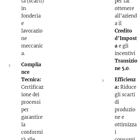
tà (scarti)
per far
in
ottenere
fonderia
all'aziend
e
a il
lavorazio
Credito
ne
d'Impost
meccanic
a
e gli
a.
incentivi
Transizio
Complia
ne 5.0
.
nce
Tecnica:
Efficienz
Certificaz
a:
Riduce
ione dei
gli scarti
processi
di
per
produzio
garantire
ne e
la
ottimizza
conformi
i
tà alle
consumi