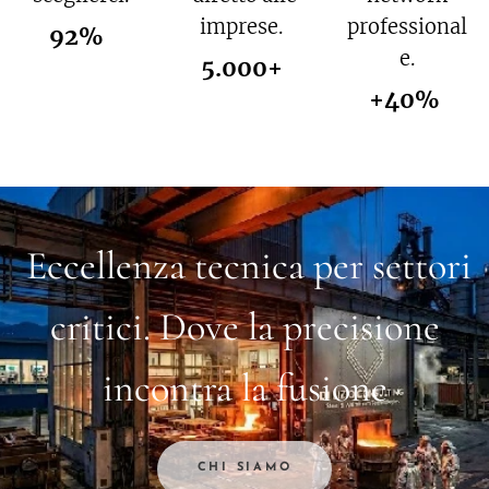
imprese.
professional
92%
e.
5.000+
+40%
Eccellenza tecnica per settori
critici. Dove la precisione
incontra la fusione
CHI SIAMO