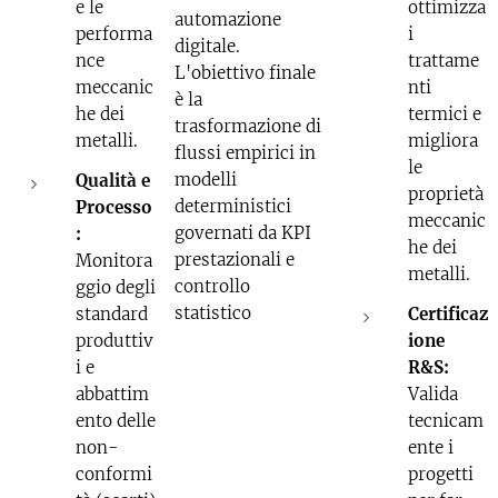
e le
ottimizza
automazione
performa
i
digitale.
nce
trattame
L'obiettivo finale
meccanic
nti
è la
he dei
termici e
trasformazione di
metalli.
migliora
flussi empirici in
le
modelli
Qualità e
proprietà
deterministici
Processo
meccanic
governati da KPI
:
he dei
prestazionali e
Monitora
metalli.
controllo
ggio degli
statistico
standard
Certificaz
produttiv
ione
i e
R&S:
abbattim
Valida
ento delle
tecnicam
non-
ente i
conformi
progetti