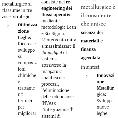
consiste nel
re-
metallurgico si
metallurgico è
engineering dei
riassume in tre
il consulente
flussi operativi
asset strategici:
mediante
che unisce
Ottimizza
metodologie Lean
zione
scienza dei
e Six Sigma.
Leghe:
e
L'intervento mira
materiali
Ricerca e
a massimizzare il
finanza
sviluppo
throughput
di
.
su
agevolata
sistema
composiz
attraverso la
In sintesi:
ioni
mappatura
chimiche
Innovazi
analitica dei
e
one
processi,
trattame
Metallur
l'eliminazione
nti
gica:
delle ridondanze
termici
Sviluppa
(NVA) e
per
nuove
di
l'integrazione
migliorar
leghe,
sistemi di